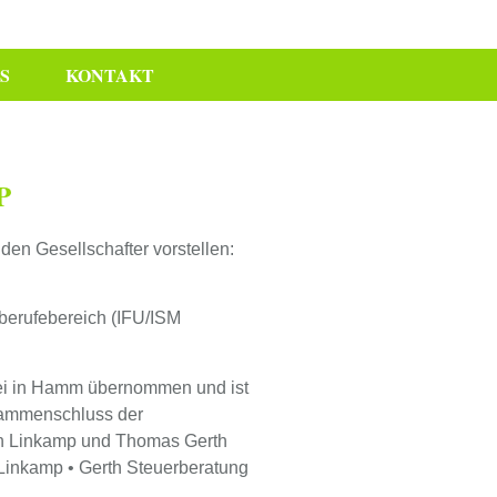
S
KONTAKT
P
en Gesellschafter vorstellen:
lberufebereich (IFU/ISM
lei in Hamm übernommen und ist
usammenschluss der
ch Linkamp und Thomas Gerth
 Linkamp • Gerth Steuerberatung