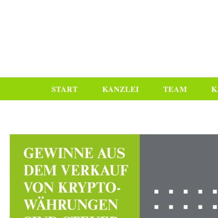
START
KANZLEI
TEAM
K