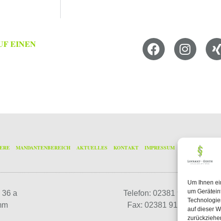
UF EINEN
IERE
MANDANTENBEREICH
AKTUELLES
KONTAKT
IMPRESSUM
DATENSCHUTZ
Um Ihnen ei
um Gerätein
 36 a
Telefon: 02381 91474 - 0
Technologie
mm
Fax: 02381 91474 - 24
auf dieser W
zurückziehe