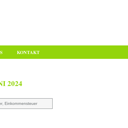
S
KONTAKT
I 2024
er, Einkommensteuer