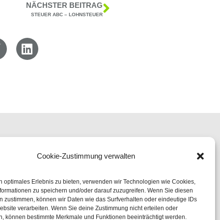
NÄCHSTER BEITRAG
STEUER ABC – LOHNSTEUER
ERKLÄRUNG
COOKIE-RICHTLINIE (EU)
ACCESSIBILITY STATEMENT
Cookie-Zustimmung verwalten
n optimales Erlebnis zu bieten, verwenden wir Technologien wie Cookies,
formationen zu speichern und/oder darauf zuzugreifen. Wenn Sie diesen
info@linkamp-gerth.de
n zustimmen, können wir Daten wie das Surfverhalten oder eindeutige IDs
www.linkamp-gerth.de
ebsite verarbeiten. Wenn Sie deine Zustimmung nicht erteilen oder
n, können bestimmte Merkmale und Funktionen beeinträchtigt werden.